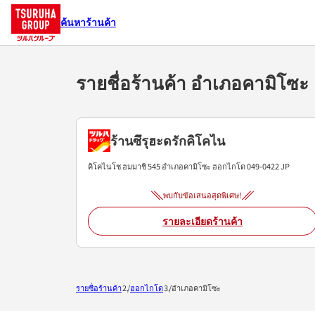
ค้นหาร้านค้า
รายชื่อร้านค้า อำเภอคามิโ
ร้านซึรุฮะดรักคิโคไน
คิโคไนโช ฮมมาชิ 545
อำเภอคามิโซะ
ฮอกไกโด
049-0422
JP
พบกับข้อเสนอสุดพิเศษ!
รายละเอียดร้านค้า
รายชื่อร้านค้า
ฮอกไกโด
อำเภอคามิโซะ