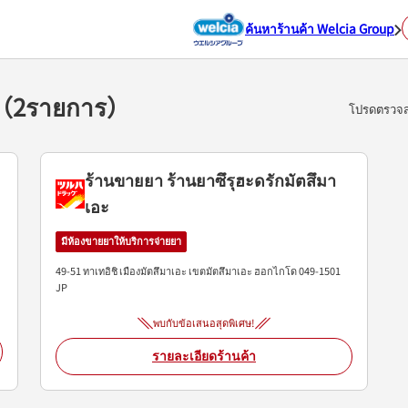
ค้นหาร้านค้า Welcia Group
อะ（2รายการ）
โปรดตรวจสอ
ร้านขายยา ร้านยาซึรุฮะดรักมัตสึมา
เอะ
มีห้องขายยาให้บริการจ่ายยา
49-51 ทาเทอิชิ เมืองมัตสึมาเอะ
เขตมัตสึมาเอะ
ฮอกไกโด
049-1501
JP
พบกับข้อเสนอสุดพิเศษ!
รายละเอียดร้านค้า