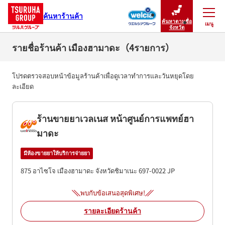
ค้นหาร้านค้า
ค้นหาตามชื่อ
เมนู
ปิดเมนู
จังหวัด
รายชื่อร้านค้า เมืองฮามาดะ（4รายการ）
โปรดตรวจสอบหน้าข้อมูลร้านค้าเพื่อดูเวลาทำการและวันหยุดโดย
ละเอียด
ร้านขายยาเวลเนส หน้าศูนย์การแพทย์ฮา
มาดะ
มีห้องขายยาให้บริการจ่ายยา
875 อาไซโจ
เมืองฮามาดะ
จังหวัดชิมาเนะ
697-0022
JP
พบกับข้อเสนอสุดพิเศษ!
รายละเอียดร้านค้า