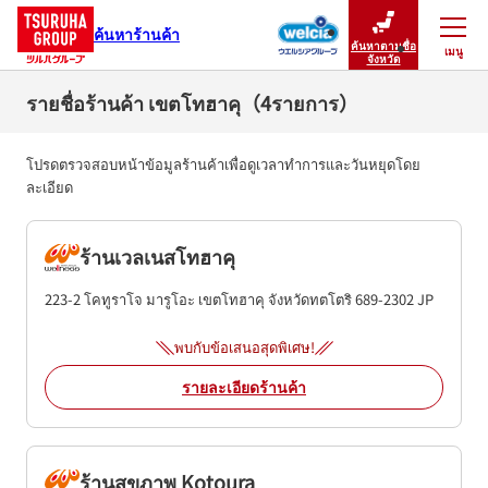
ค้นหาร้านค้า
ค้นหาตามชื่อ
เมนู
ปิดเมนู
จังหวัด
รายชื่อร้านค้า เขตโทฮาคุ（4รายการ）
โปรดตรวจสอบหน้าข้อมูลร้านค้าเพื่อดูเวลาทำการและวันหยุดโดย
ละเอียด
ร้านเวลเนสโทฮาคุ
223-2 โคทูราโจ มารูโอะ
เขตโทฮาคุ
จังหวัดทตโตริ
689-2302
JP
พบกับข้อเสนอสุดพิเศษ!
รายละเอียดร้านค้า
ร้านสุขภาพ Kotoura