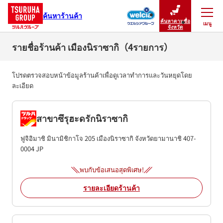
ค้นหาร้านค้า
ค้นหาตามชื่อ
เมนู
ปิดเมนู
จังหวัด
รายชื่อร้านค้า เมืองนิราซากิ（4รายการ）
โปรดตรวจสอบหน้าข้อมูลร้านค้าเพื่อดูเวลาทำการและวันหยุดโดย
ละเอียด
สาขาซึรุฮะดรักนิราซากิ
ฟูจิอิมาชิ มินามิชิกาโจ 205
เมืองนิราซากิ
จังหวัดยามานาชิ
407-
0004
JP
พบกับข้อเสนอสุดพิเศษ!
รายละเอียดร้านค้า