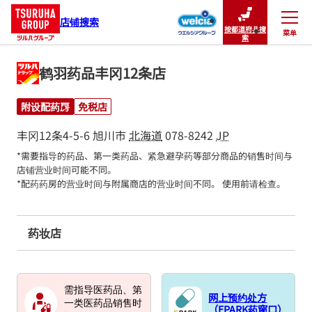
店铺搜索
按都道府县搜
菜单
关闭
索
鹤羽药品丰冈12条店
附设配药房
免税店
丰冈12条4-5-6
旭川市
北海道
078-8242
JP
*需要指导的药品、第一类药品、紧急避孕药等部分商品的销售时间与
店铺营业时间可能不同。

*配药药房的营业时间与附属商店的营业时间不同。 使用前请检查。
药妆店
需指导医药品、第
网上预约处方
一类医药品销售时
（EPARK药窗口）