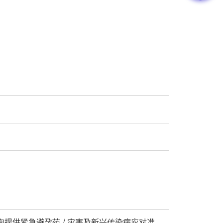
疗咨询提供紧急避孕药 / 灾害及新兴传染病应对准