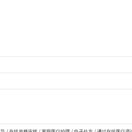
导 / 在线资格审核 / 家庭医疗护理 / 电子处方 / 通过在线医