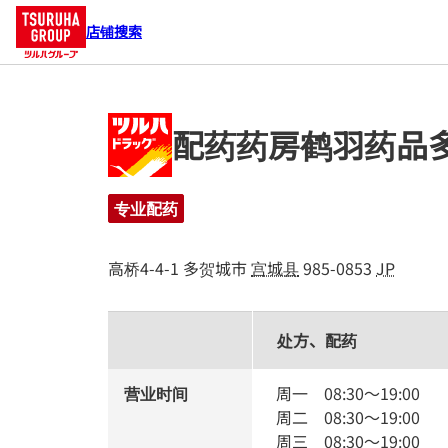
店铺搜索
配药药房鹤羽药品
专业配药
高桥4-4-1
多贺城市
宫城县
985-0853
JP
处方、配药
营业时间
周一
08:30
～
19:00
周二
08:30
～
19:00
周三
08:30
～
19:00