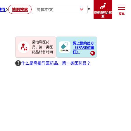
搜寻
地图搜索
簡体中文
按都道府县搜
菜单
关闭
索
需指导医药
网上预约处方
（EPARK药窗
品、第一类医
口）
药品销售时间
什么是需指导医药品、第一类医药品？