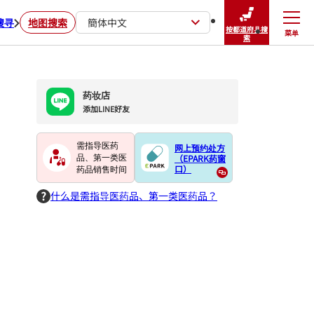
搜寻
地图搜索
簡体中文
按都道府县搜
菜单
关闭
索
药妆店
添加LINE好友
需指导医药
网上预约处方
（EPARK药窗
品、第一类医
口）
药品销售时间
什么是需指导医药品、第一类医药品？