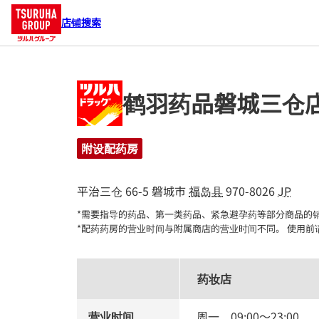
店铺搜索
鹤羽药品磐城三仓
附设配药房
平治三仓 66-5
磐城市
福岛县
970-8026
JP
*需要指导的药品、第一类药品、紧急避孕药等部分商品的销
*配药药房的营业时间与附属商店的营业时间不同。 使用前
药妆店
营业时间
周一
09:00
～
23:00