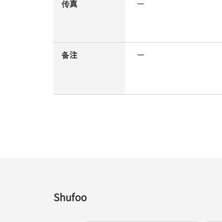
传真
ー
备注
ー
Shufoo