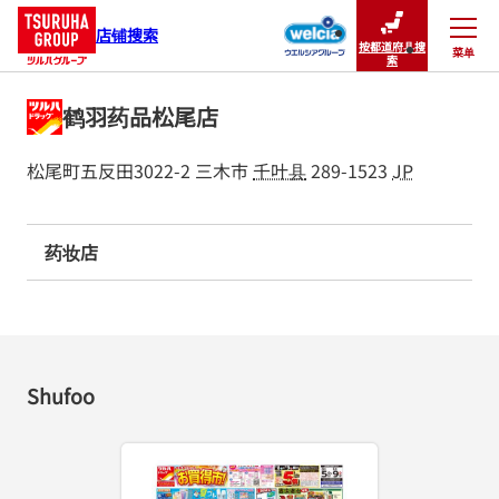
店铺搜索
按都道府县搜
菜单
关闭
索
鹤羽药品松尾店
松尾町五反田3022-2
三木市
千叶县
289-1523
JP
药妆店
Shufoo