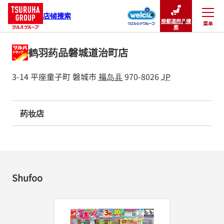
店铺搜索
按都道府县搜
菜单
关闭
索
鹤羽药品磐城道治町店
3-14 平座童子町
磐城市
福岛县
970-8026
JP
药妆店
Shufoo