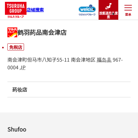
店铺搜索
按都道府县搜
菜单
关闭
索
鹤羽药品南会津店
免税店
南会津町但马市八知子55-11
南会津地区
福岛县
967-
0004
JP
药妆店
Shufoo