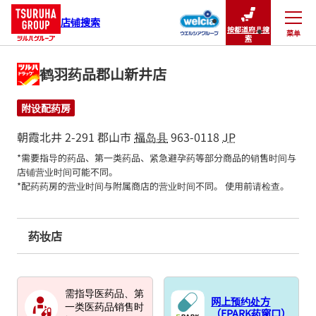
店铺搜索
按都道府县搜
菜单
关闭
索
鹤羽药品郡山新井店
附设配药房
朝霞北井 2-291
郡山市
福岛县
963-0118
JP
*需要指导的药品、第一类药品、紧急避孕药等部分商品的销售时间与
店铺营业时间可能不同。

*配药药房的营业时间与附属商店的营业时间不同。 使用前请检查。
药妆店
需指导医药品、第
网上预约处方
一类医药品销售时
（EPARK药窗口）