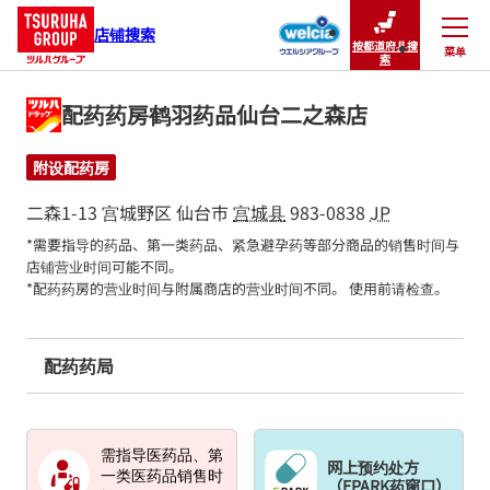
店铺搜索
按都道府县搜
菜单
关闭
索
配药药房鹤羽药品仙台二之森店
附设配药房
二森1-13
宫城野区
仙台市
宫城县
983-0838
JP
*需要指导的药品、第一类药品、紧急避孕药等部分商品的销售时间与
店铺营业时间可能不同。

*配药药房的营业时间与附属商店的营业时间不同。 使用前请检查。
配药药局
需指导医药品、第
网上预约处方
一类医药品销售时
（EPARK药窗口）