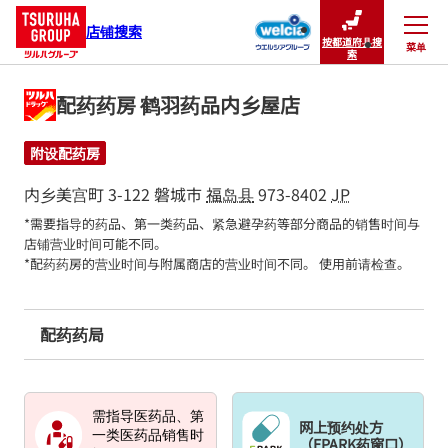
店铺搜索
按都道府县搜
菜单
关闭
索
配药药房 鹤羽药品内乡屋店
附设配药房
内乡美宫町 3-122
磐城市
福岛县
973-8402
JP
*需要指导的药品、第一类药品、紧急避孕药等部分商品的销售时间与
店铺营业时间可能不同。

*配药药房的营业时间与附属商店的营业时间不同。 使用前请检查。
配药药局
需指导医药品、第
网上预约处方
一类医药品销售时
（EPARK药窗口）