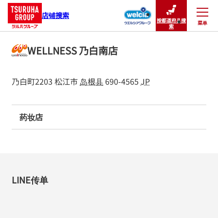
店铺搜索
按都道府县搜
菜单
关闭
索
WELLNESS 乃白南店
乃白町2203
松江市
岛根县
690-4565
JP
药妆店
LINE传单