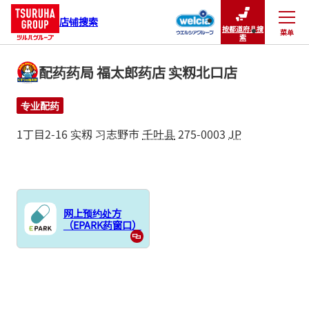
店铺搜索
按都道府县搜
菜单
关闭
索
配药药局 福太郎药店 实籾北口店
专业配药
1丁目2-16
实籾
习志野市
千叶县
275-0003
JP
网上预约处方
（EPARK药窗口）