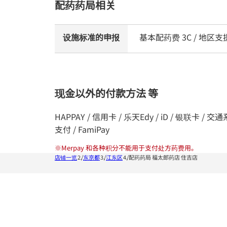
配药药局相关
设施标准的申报
基本配药费 3C / 地
现金以外的付款方法 等
HAPPAY / 信用卡 / 乐天Edy / iD / 银联卡 / 交通系统I
支付 / FamiPay
※
Merpay 和各种积分不能用于支付处方药费用。
店铺一览
东京都
江东区
配药药局 福太郎药店 住吉店