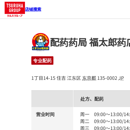
店铺搜索
配药药局 福太郎药
专业配药
1丁目14-15
住吉
江东区
东京都
135-0002
JP
处方、配药
营业时间
周一
09:00
～
13:00
/
14
周二
09:00
～
13:00
/
14
周三
09:00
～
13:00
/
14