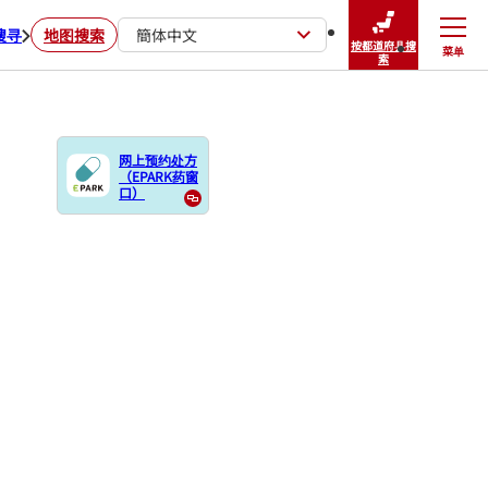
搜寻
地图搜索
簡体中文
按都道府县搜
菜单
关闭
索
网上预约处方
（EPARK药窗
口）