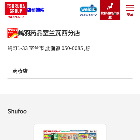
店铺搜索
按都道府县搜
菜单
关闭
索
鹤羽药品室兰瓦西分店
鳄町1-33
室兰市
北海道
050-0085
JP
药妆店
Shufoo