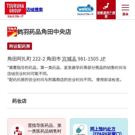
店铺搜索
按都道府县搜
菜单
关闭
索
鹤羽药品角田中央店
附设配药房
角田阿扎町 222-2
角田市
宫城县
981-1505
JP
*需要指导的药品、第一类药品、紧急避孕药等部分商品的销售时间与
店铺营业时间可能不同。

*配药药房的营业时间与附属商店的营业时间不同。 使用前请检查。
药妆店
需指导医药品、第
网上预约处方
一类医药品销售时
（EPARK药窗口）