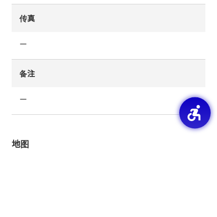
传真
ー
备注
ー
地图