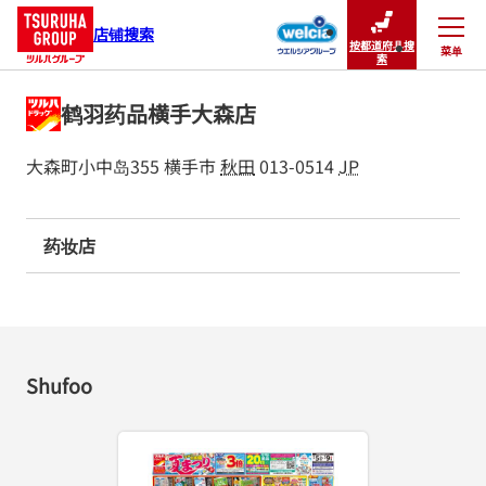
店铺搜索
按都道府县搜
菜单
关闭
索
鹤羽药品横手大森店
大森町小中岛355
横手市
秋田
013-0514
JP
药妆店
Shufoo