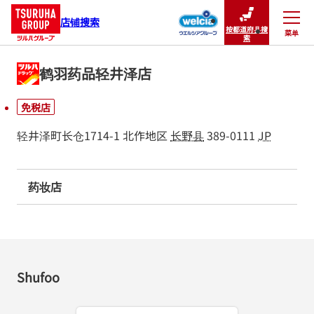
店铺搜索
按都道府县搜
菜单
关闭
索
鹤羽药品轻井泽店
免税店
轻井泽町长仓1714-1
北作地区
长野县
389-0111
JP
药妆店
Shufoo