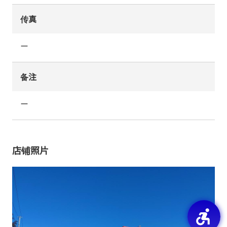
传真
ー
备注
ー
店铺照片