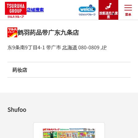
店铺搜索
按都道府县搜
菜单
关闭
索
鹤羽药品带广东九条店
东9条南9丁目4-1
带广市
北海道
080-0809
JP
药妆店
Shufoo