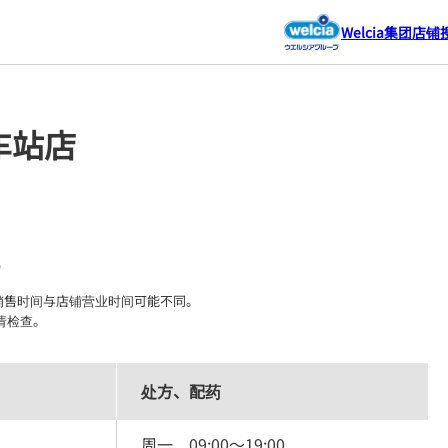
Welcia集团店铺
车站店
P
售时间与店铺营业时间可能不同。

请检查。
处方、配药
周一
09:00
～
19:00