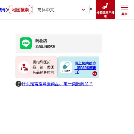
搜寻
地图搜索
簡体中文
按都道府县搜
菜单
关闭
索
药妆店
添加LINE好友
需指导医药
网上预约处方
（EPARK药窗
品、第一类医
口）
药品销售时间
什么是需指导医药品、第一类医药品？