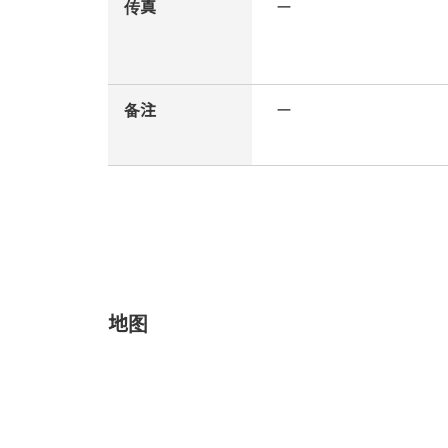
传真
ー
备注
ー
地图