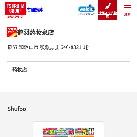
店铺搜索
按都道府县搜
菜单
关闭
索
鹤羽药妆泉店
泉67
和歌山市
和歌山县
640-8321
JP
药妆店
Shufoo