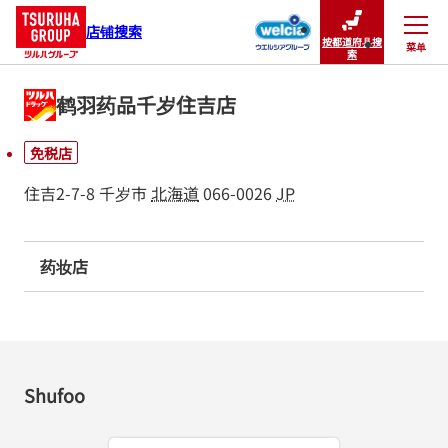
店铺搜索
按都道府县搜
菜单
关闭
索
鹤羽药品千岁住吉店
免税店
住吉2-7-8
千岁市
北海道
066-0026
JP
药妆店
Shufoo