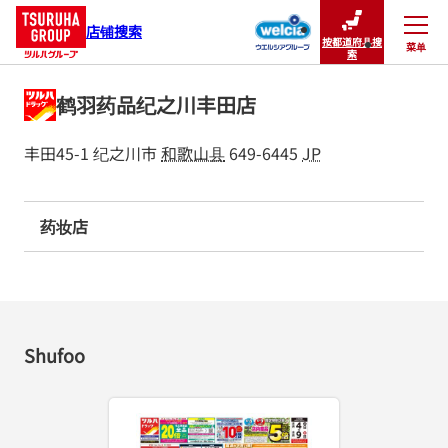
店铺搜索
按都道府县搜
菜单
关闭
索
鹤羽药品纪之川丰田店
丰田45-1
纪之川市
和歌山县
649-6445
JP
药妆店
Shufoo