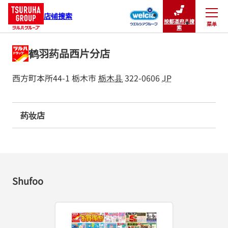
店铺搜索
按都道府县搜
菜单
关闭
索
鹤羽药品西片分店
西方町本所44-1
栃木市
栃木县
322-0606
JP
药妆店
Shufoo