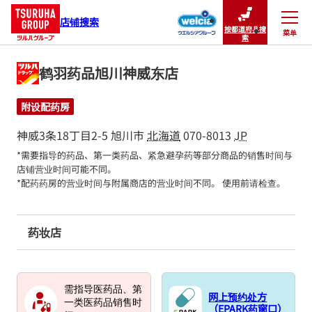
店铺搜索
按都道府县搜
菜单
关闭
索
鹤羽药品旭川神威东店
附设配药房
神威3条18丁目2-5
旭川市
北海道
070-8013
JP
*需要指导的药品、第一类药品、紧急避孕药等部分商品的销售时间与
店铺营业时间可能不同。

*配药药房的营业时间与附属商店的营业时间不同。 使用前请检查。
药妆店
需指导医药品、第
网上预约处方
一类医药品销售时
（EPARK药窗口）