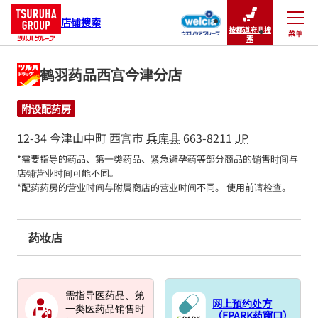
店铺搜索
按都道府县搜
菜单
关闭
索
鹤羽药品西宫今津分店
附设配药房
12-34 今津山中町
西宫市
兵库县
663-8211
JP
*需要指导的药品、第一类药品、紧急避孕药等部分商品的销售时间与
店铺营业时间可能不同。

*配药药房的营业时间与附属商店的营业时间不同。 使用前请检查。
药妆店
需指导医药品、第
网上预约处方
一类医药品销售时
（EPARK药窗口）