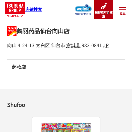
店铺搜索
按都道府县搜
菜单
关闭
索
鹤羽药品仙台向山店
向山 4-24-13
太白区
仙台市
宫城县
982-0841
JP
药妆店
Shufoo