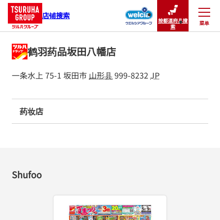
店铺搜索
按都道府县搜
菜单
关闭
索
鹤羽药品坂田八幡店
一条水上 75-1
坂田市
山形县
999-8232
JP
药妆店
Shufoo