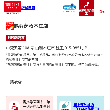
店铺搜索
按都道府县搜
菜单
关闭
索
鹤羽药妆本庄店
附设配药房
中梵天第 108 号
由利本庄市
秋田
015-0851
JP
*需要指导的药品、第一类药品、紧急避孕药等部分商品的销售时间与
店铺营业时间可能不同。

*配药药房的营业时间与附属商店的营业时间不同。 使用前请检查。
药妆店
需指导医药品、第
网上预约处方
一类医药品销售时
（EPARK药窗口）