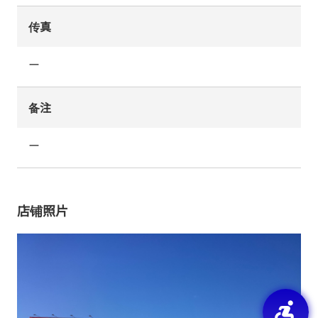
传真
ー
备注
ー
店铺照片