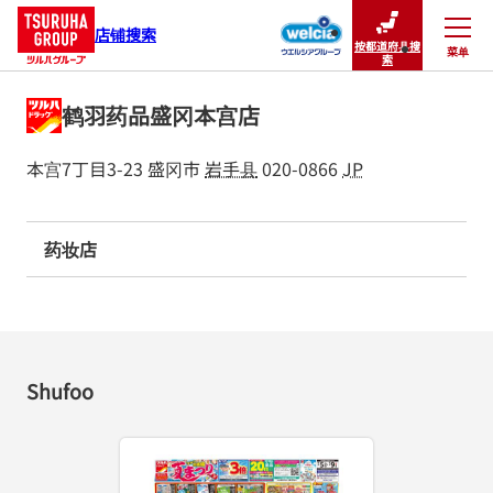
店铺搜索
按都道府县搜
菜单
关闭
索
鹤羽药品盛冈本宫店
本宫7丁目3-23
盛冈市
岩手县
020-0866
JP
药妆店
Shufoo