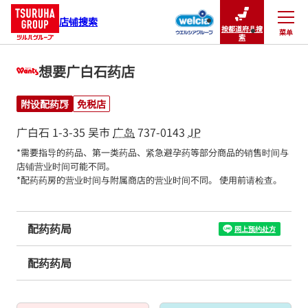
店铺搜索
按都道府县搜
菜单
关闭
索
想要广白石药店
附设配药房
免税店
广白石 1-3-35
吴市
广岛
737-0143
JP
*需要指导的药品、第一类药品、紧急避孕药等部分商品的销售时间与
店铺营业时间可能不同。

*配药药房的营业时间与附属商店的营业时间不同。 使用前请检查。
配药药局
网上预约处方
配药药局