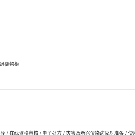
亚马逊储物柜
导 / 在线资格审核 / 电子处方 / 灾害及新兴传染病应对准备 / 使