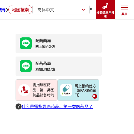
搜寻
地图搜索
簡体中文
按都道府县搜
菜单
关闭
索
配药药局
网上预约处方
配药药局
添加LINE好友
需指导医药
网上预约处方
（EPARK药窗
品、第一类医
口）
药品销售时间
什么是需指导医药品、第一类医药品？