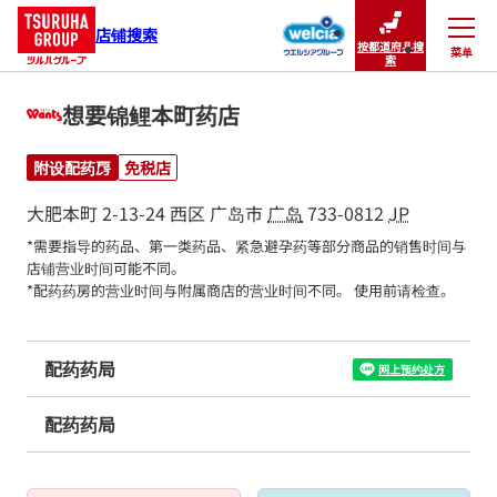
店铺搜索
按都道府县搜
菜单
关闭
索
想要锦鲤本町药店
附设配药房
免税店
大肥本町 2-13-24
西区
广岛市
广岛
733-0812
JP
*需要指导的药品、第一类药品、紧急避孕药等部分商品的销售时间与
店铺营业时间可能不同。

*配药药房的营业时间与附属商店的营业时间不同。 使用前请检查。
配药药局
网上预约处方
配药药局