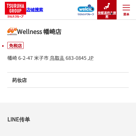
店铺搜索
按都道府县搜
菜单
关闭
索
Wellness 幡崎店
免税店
幡崎 6-2-47
米子市
鸟取县
683-0845
JP
药妆店
LINE传单