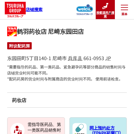
店铺搜索
按都道府县搜
菜单
关闭
索
鹤羽药妆店 尼崎东园田店
附设配药房
东园田町5丁目140-1
尼崎市
兵库县
661-0953
JP
*需要指导的药品、第一类药品、紧急避孕药等部分商品的销售时间与
店铺营业时间可能不同。

*配药药房的营业时间与附属商店的营业时间不同。 使用前请检查。
药妆店
需指导医药品、第
网上预约处方
一类医药品销售时
（EPARK药窗口）