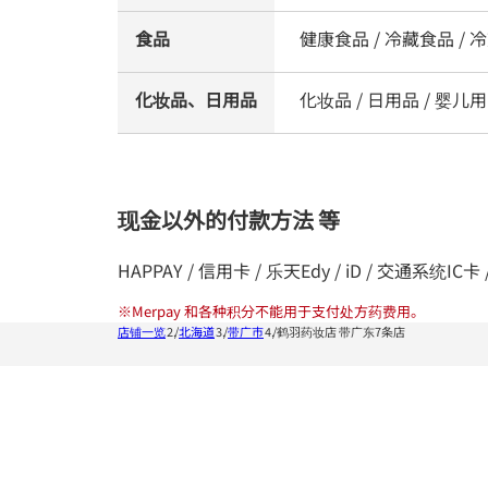
食品
健康食品 / 冷藏食品 / 冷
化妆品、日用品
化妆品 / 日用品 / 婴儿用品
现金以外的付款方法 等
HAPPAY / 信用卡 / 乐天Edy / iD / 交通系统IC卡 / 
※
Merpay 和各种积分不能用于支付处方药费用。
店铺一览
北海道
带广市
鹤羽药妆店 带广东7条店