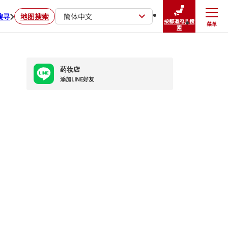
搜寻
地图搜索
簡体中文
按都道府县搜
菜单
关闭
索
药妆店
添加LINE好友