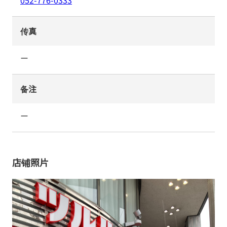
052-776-0333
传真
ー
备注
ー
店铺照片