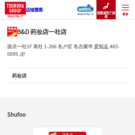
店铺搜索
按都道府县搜
菜单
关闭
索
B&D 药妆店一社店
圆点一社1F
高社 1-266
名户区
名古屋市
爱知县
465-
0095
JP
药妆店
Shufoo