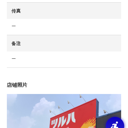
传真
ー
备注
ー
店铺照片