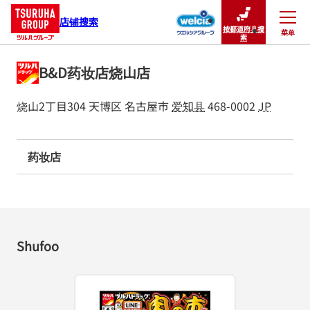
店铺搜索
按都道府县搜
菜单
关闭
索
B&D药妆店烧山店
烧山2丁目304
天博区
名古屋市
爱知县
468-0002
JP
药妆店
Shufoo