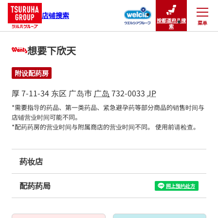
店铺搜索
按都道府县搜
菜单
关闭
索
想要下欣天
附设配药房
厚 7-11-34
东区
广岛市
广岛
732-0033
JP
*需要指导的药品、第一类药品、紧急避孕药等部分商品的销售时间与
店铺营业时间可能不同。

*配药药房的营业时间与附属商店的营业时间不同。 使用前请检查。
药妆店
配药药局
网上预约处方