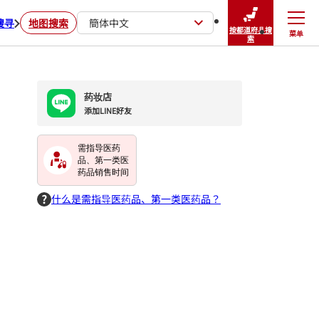
搜寻
地图搜索
簡体中文
按都道府县搜
菜单
关闭
索
药妆店
添加LINE好友
需指导医药
品、第一类医
药品销售时间
什么是需指导医药品、第一类医药品？