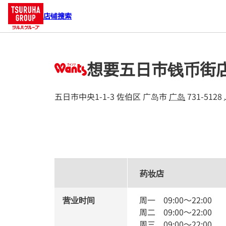
店铺搜索
想要五日市钱币街
五日市中央1-1-3
佐伯区
广岛市
广岛
731-5128
药妆店
营业时间
周一
09:00
～
22:00
周二
09:00
～
22:00
周三
09:00
～
22:00