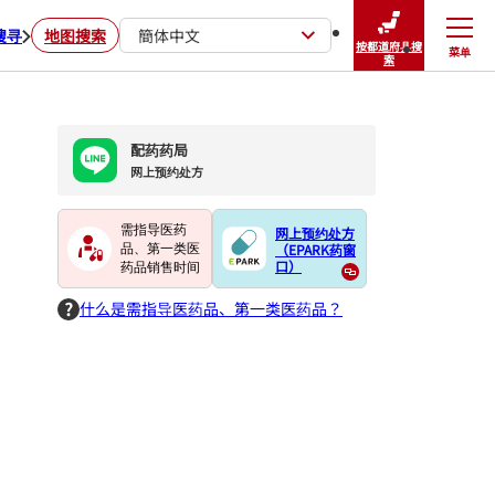
搜寻
地图搜索
簡体中文
按都道府县搜
菜单
关闭
索
配药药局
网上预约处方
需指导医药
网上预约处方
（EPARK药窗
品、第一类医
口）
药品销售时间
什么是需指导医药品、第一类医药品？