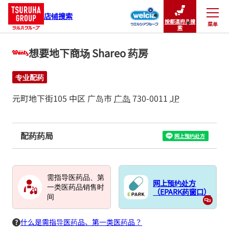
店铺搜索
按都道府县搜
菜单
关闭
索
想要地下商场 Shareo 药房
专业配药
元町地下街105
中区
广岛市
广岛
730-0011
JP
配药药局
网上预约处方
需指导医药品、第
网上预约处方
一类医药品销售时
（EPARK药窗口）
间
什么是需指导医药品、第一类医药品？