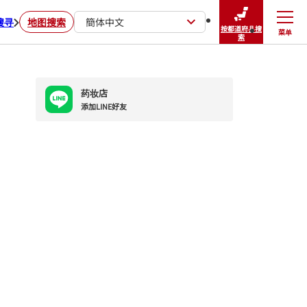
搜寻
地图搜索
簡体中文
按都道府县搜
菜单
关闭
索
药妆店
添加LINE好友