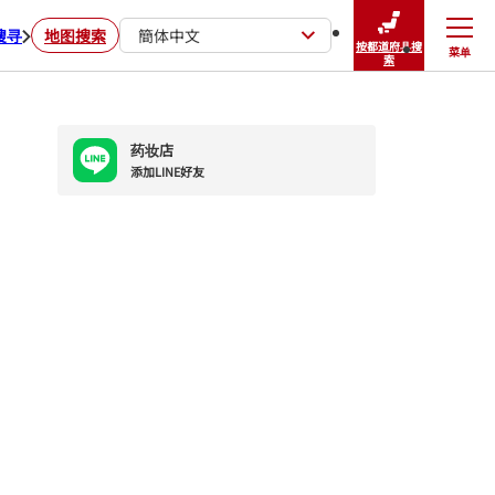
搜寻
地图搜索
簡体中文
按都道府县搜
菜单
关闭
索
药妆店
添加LINE好友