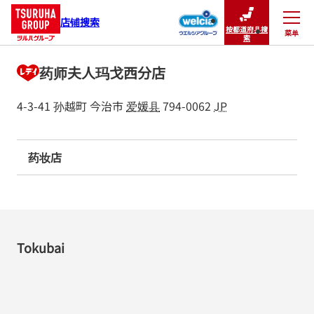
店铺搜索
按都道府县搜
菜单
关闭
索
药师夫人玛戈西分店
4-3-41 孙越町
今治市
爱媛县
794-0062
JP
药妆店
Tokubai