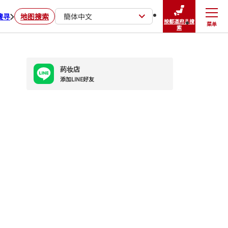
搜寻
地图搜索
簡体中文
按都道府县搜
菜单
关闭
索
药妆店
添加LINE好友