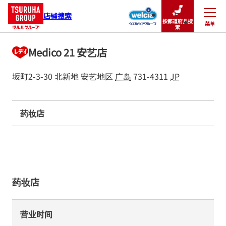
店铺搜索
按都道府县搜
菜单
关闭
索
Medico 21 安艺店
坂町2-3-30 北新地
安艺地区
广岛
731-4311
JP
药妆店
药妆店
营业时间